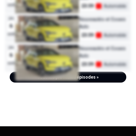
août
23:39
Automobile
jeu
Nouveautés et Essais
6
Auto
août
23:39
Automobile
jeu
Nouveautés et Essais
6
Auto
août
23:39
Automobile
Tous les prochains épisodes »